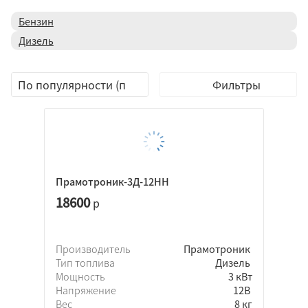
Бензин
Дизель
Фильтры
Прамотроник-3Д-12НН
18600
р
Eberspacher
Производитель
Прамотроник
Webasto
Тип топлива
Дизель
Прамотроник
Мощность
3 кВт
Теплостар
Напряжение
12В
Вес
8 кг