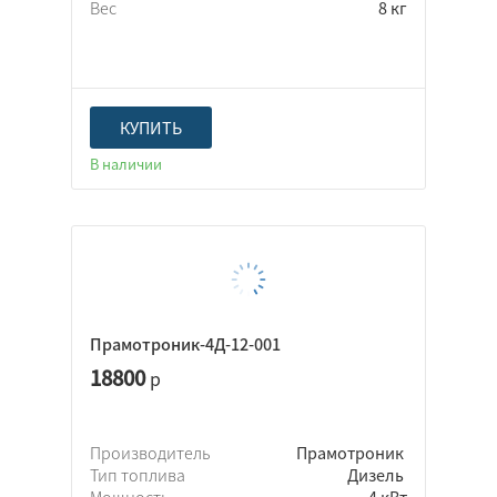
Вес
8 кг
Да
Нет
КУПИТЬ
Неважно
В наличии
Легковой автомобиль
Грузовой автомобиль
Микроавтобусы
Автобусы
Прамотроник-4Д-12-001
Спецтехника
18800
р
Самосвал
Производитель
Прамотроник
Тип топлива
Дизель