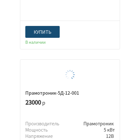
Altox
H-Thermo
TEC electronics
TerraFrigo
КУПИТЬ
Адверс
В наличии
Северс
Элинж
Бензин
Дизель
Прамотроник-5Д-12-001
23000
р
Производитель
Прамотроник
Мощность
5 кВт
Напряжение
12В