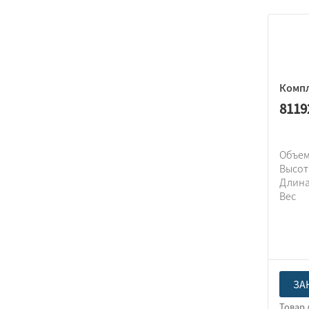
Компл
8119
Объем
Высо
Длин
Вес
ЗА