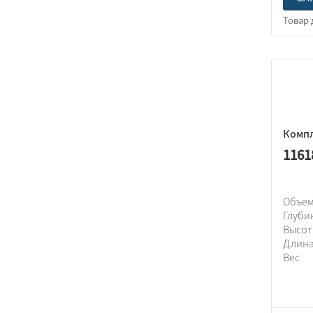
Компл
1161
Объем
Глуби
Высо
Длин
Вес