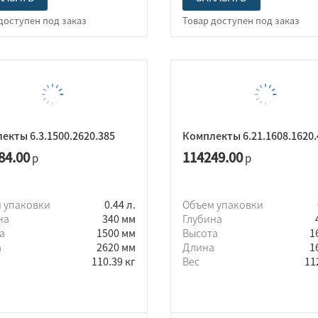
екты 6.3.1500.2620.385
Комплекты 6.21.1608.1620.
84.00
114249.00
р
р
 упаковки
0.44 л.
Объем упаковки
на
340 мм
Глубина
та
1500 мм
Высота
1
а
2620 мм
Длина
1
110.39 кг
Вес
11