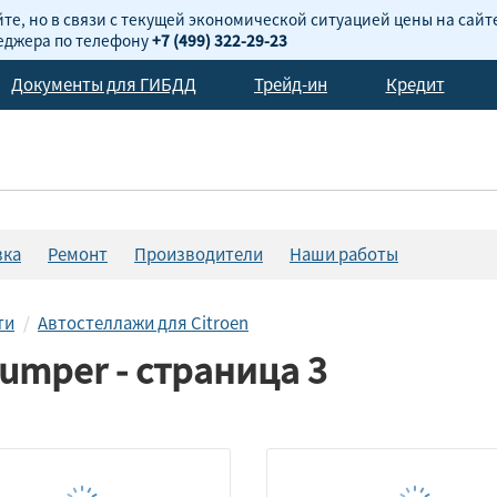
те, но в связи с текущей экономической ситуацией цены на сайт
неджера по телефону
+7 (499) 322-29-23
Документы для ГИБДД
Трейд-ин
Кредит
вка
Ремонт
Производители
Наши работы
ти
Автостеллажи для Citroen
Jumper - страница 3