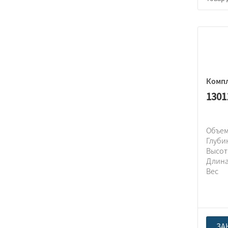
Компл
1301
Объем
Глуби
Высо
Длин
Вес
ЗА