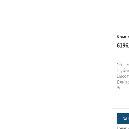
Компл
6196
Объем
Глуби
Высо
Длин
Вес
ЗА