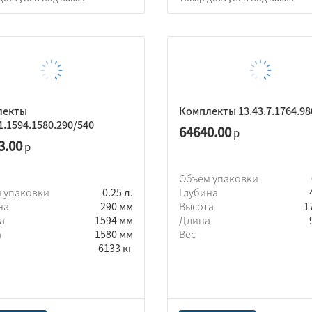
лекты
Комплекты 13.43.7.1764.98
1.1594.1580.290/540
64640.00
р
3.00
р
Объем упаковки
 упаковки
0.25 л.
Глубина
на
290 мм
Высота
1
та
1594 мм
Длина
а
1580 мм
Вес
6133 кг