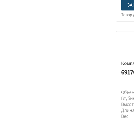
ЗА
Компл
6917
Объем
Глуби
Высо
Длин
Вес