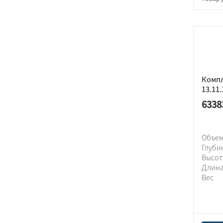
Комп
13.11.
6338
Объем
Глуби
Высо
Длин
Вес