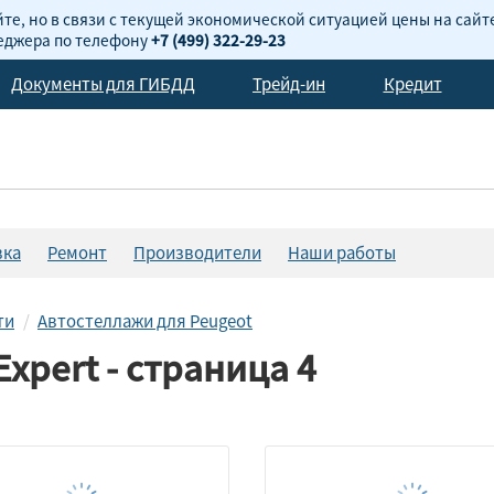
те, но в связи с текущей экономической ситуацией цены на сайт
неджера по телефону
+7 (499) 322-29-23
Документы для ГИБДД
Трейд-ин
Кредит
вка
Ремонт
Производители
Наши работы
ти
Автостеллажи для Peugeot
xpert - страница 4