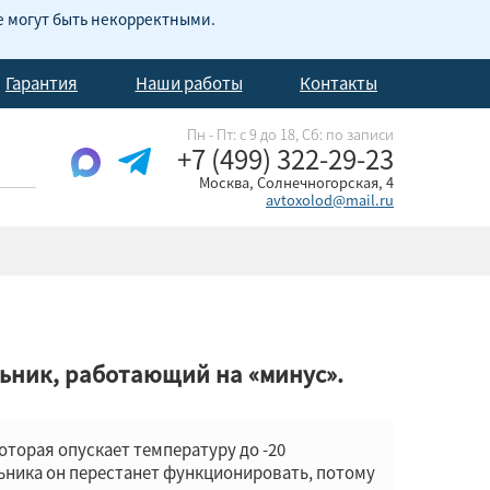
е могут быть некорректными.
Гарантия
Наши работы
Контакты
Пн - Пт: с 9 до 18, Cб: по записи
+7 (499) 322-29-23
Москва, Солнечногорская, 4
avtoxolod@mail.ru
ильник, работающий на «минус».
оторая опускает температуру до -20
ильника он перестанет функционировать, потому