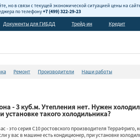
те, но в связи с текущей экономической ситуацией цены на сайт
неджера по телефону
+7 (499) 322-29-23
Документы для ГИБДД
Трейд-ин
Кредит
вка
Ремонт
Производители
Наши работы
гона - 3 куб.м. Утепления нет. Нужен холод
и установке такого холодильника?
с - это серия С10 ростовского производителя ТерраФриго, к
 Если у вас в машине есть кондиционер, при установке холод