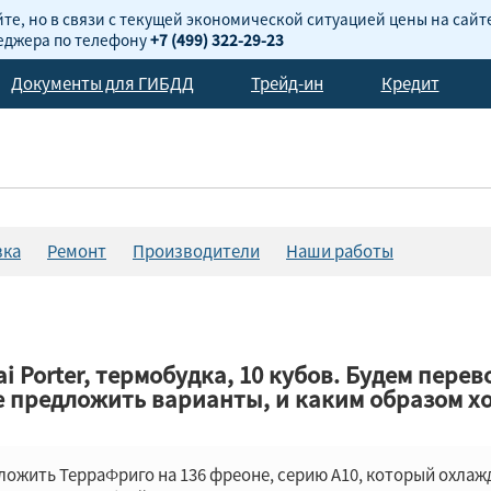
те, но в связи с текущей экономической ситуацией цены на сайт
неджера по телефону
+7 (499) 322-29-23
Документы для ГИБДД
Трейд-ин
Кредит
вка
Ремонт
Производители
Наши работы
 Porter, термобудка, 10 кубов. Будем пере
те предложить варианты, и каким образом х
жить ТерраФриго на 136 фреоне, серию А10, который охлажда