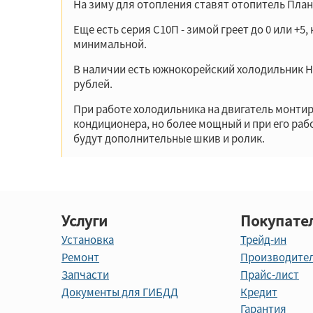
На зиму для отопления ставят отопитель План
Еще есть серия С10П - зимой греет до 0 или +5
минимальной.
В наличии есть южнокорейский холодильник H-T
рублей.
При работе холодильника на двигатель монтир
кондиционера, но более мощный и при его ра
будут дополнительные шкив и ролик.
Услуги
Покупате
Установка
Трейд-ин
Ремонт
Производите
Запчасти
Прайс-лист
Документы для ГИБДД
Кредит
Гарантия