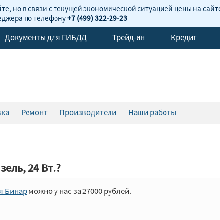
те, но в связи с текущей экономической ситуацией цены на сайт
неджера по телефону
+7 (499) 322-29-23
Документы для ГИБДД
Трейд-ин
Кредит
вка
Ремонт
Производители
Наши работы
ель, 24 Вт.?
я Бинар
можно у нас за 27000 рублей.