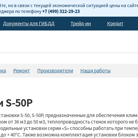
те, но в связи с текущей экономической ситуацией цены на сайт
неджера по телефону
+7 (499) 322-29-23
Документы для ГИБДД
Трейд-ин
Кредит
вка
Ремонт
Производители
Наши работы
и S-50P
новки S-50, S-50P, предназначенные для обеспечения климат
 от 36 м3 до 50 м3, теплопроводность стенок которого не б
дильные установки серии «S» способны работать при темпер
 до + 40°С. Также возможна комплектация установки блоком