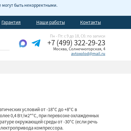
е могут быть некорректными.
Гарантия
Наши работы
Контакты
Пн - Пт: с 9 до 18, Cб: по записи
+7 (499) 322-29-23
Москва, Солнечногорская, 4
avtoxolod@mail.ru
ических условий от -18°С до +8°С в
олее 0,4 Вт/м2*°С, при перевозке охлажденных
атуре окружающей среды от -30°С (если речь
 электропривода компрессора.