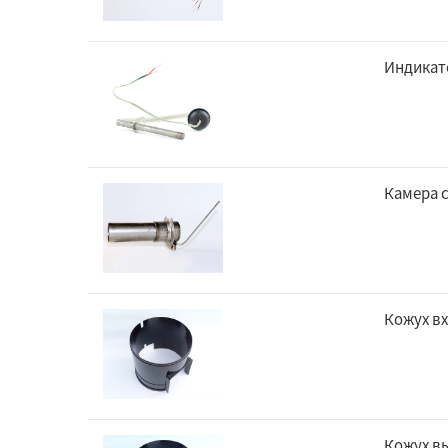
Индикат
Камера 
Кожух вх
Кожух вы