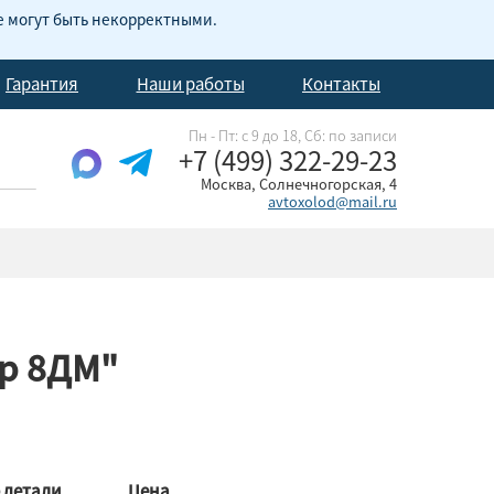
е могут быть некорректными.
Гарантия
Наши работы
Контакты
Пн - Пт: с 9 до 18, Cб: по записи
+7 (499) 322-29-23
Москва, Солнечногорская, 4
avtoxolod@mail.ru
ар 8ДМ"
 детали
Цена