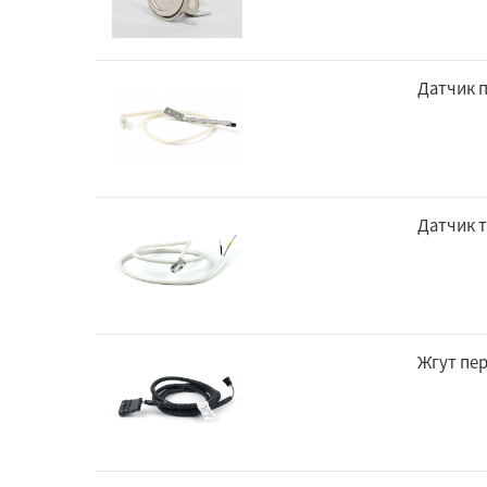
Датчик п
Датчик 
Жгут пер