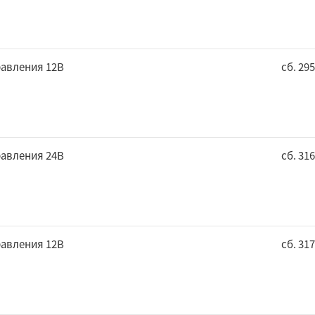
равления 12В
сб. 29
равления 24В
сб. 31
равления 12В
сб. 31