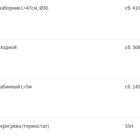
аборник L=47см, Ø30.
сб. 410
входной
сб. 30
кабинный L=5м
сб. 14
ерегрева (термостат)
55H