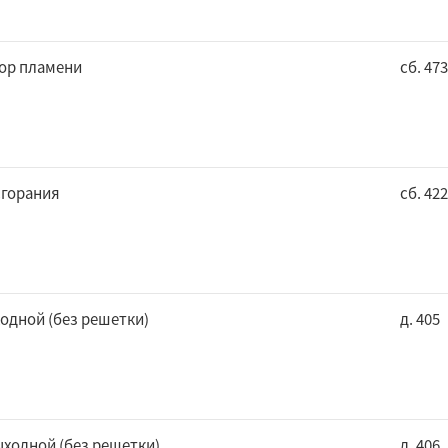
ор пламени
сб. 473
сгорания
сб. 422
одной (без решетки)
д. 405
ходной (без решетки)
д. 406