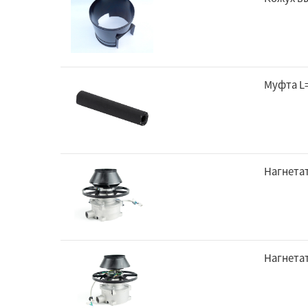
Муфта L
Нагнетат
Нагнетат