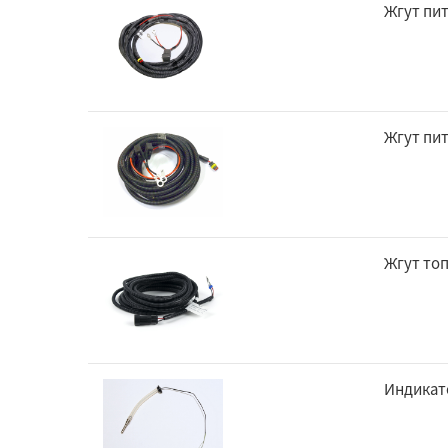
Жгут пит
Жгут пит
Жгут топ
Индикат