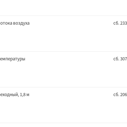
отока воздуха
сб. 23
температуры
сб. 30
еходный, 1,8 м
сб. 20