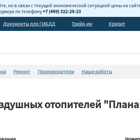
те, но в связи с текущей экономической ситуацией цены на сайт
неджера по телефону
+7 (499) 322-29-23
Документы для ГИБДД
Трейд-ин
Кредит
вка
Ремонт
Производители
Наши работы
оздушных отопителей "План
ование
Номер