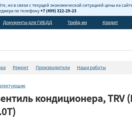
те, но в связи с текущей экономической ситуацией цены на сайт
неджера по телефону
+7 (499) 322-29-23
Документы для ГИБДД
Трейд-ин
Кредит
вка
Ремонт
Производители
Наши работы
мплектующие
тиль кондиционера, TRV (Inle
.0T)