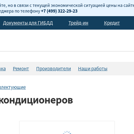
те, но в связи с текущей экономической ситуацией цены на сайт
неджера по телефону
+7 (499) 322-29-23
Документы для ГИБДД
Трейд-ин
Кредит
вка
Ремонт
Производители
Наши работы
мплектующие
окондиционеров