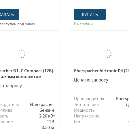
КАЗАТЬ
КУПИТЬ
В наличии
pacher B1LC Compact (12В)
Eberspacher Airtronic D4 (2
тажным комплектом
Цена по запросу
по запросу
Производитель
Ebers
зводитель
Eberspacher
Тип топлива
Д
оплива
Бензин
Мощность
ость
2.20 кВт
Напряжение
яжение
12В
Вес
3.50 кг