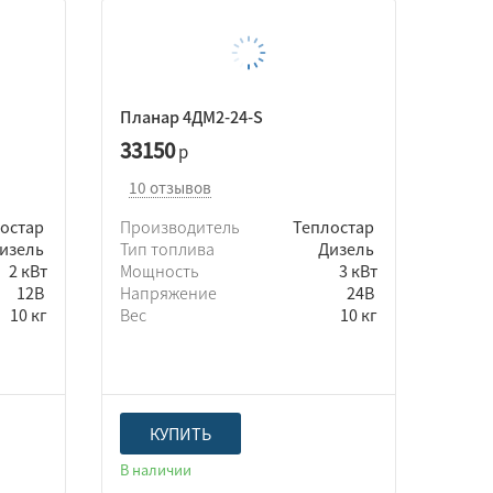
Планар 4ДМ2-24-S
33150
р
10 отзывов
лостар
Производитель
Теплостар
изель
Тип топлива
Дизель
2 кВт
Мощность
3 кВт
12В
Напряжение
24В
10 кг
Вес
10 кг
КУПИТЬ
В наличии