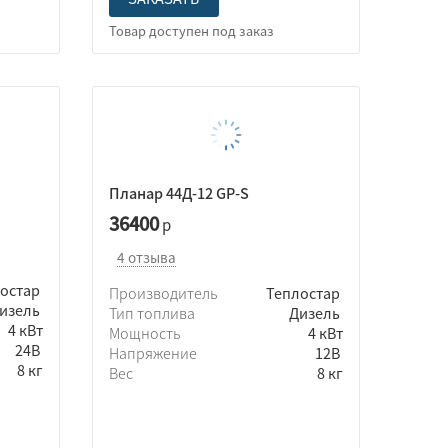
Планар 44Д-12 GP-S
36400
р
4 отзыва
лостар
Производитель
Теплостар
изель
Тип топлива
Дизель
4 кВт
Мощность
4 кВт
24В
Напряжение
12В
8 кг
Вес
8 кг