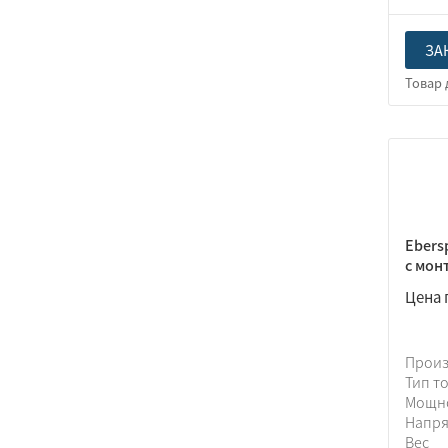
ЗА
Ebers
с мон
Цена 
Прои
Тип т
Мощн
Напр
Вес