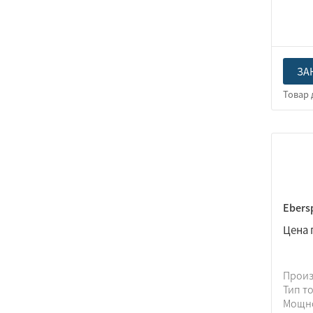
ЗА
Ebersp
Цена 
Прои
Тип т
Мощн