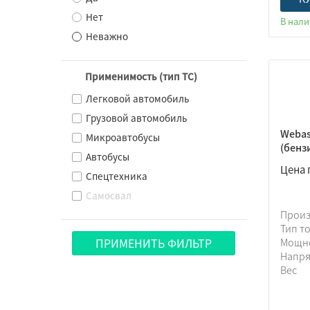
Нет
В нал
Неважно
Применимость (тип ТС)
Легковой автомобиль
Грузовой автомобиль
Webas
Микроавтобусы
(бенз
Автобусы
Цена 
Спецтехника
Самосвал
Прои
Тип т
Мощн
ПРИМЕНИТЬ ФИЛЬТР
Напр
Вес