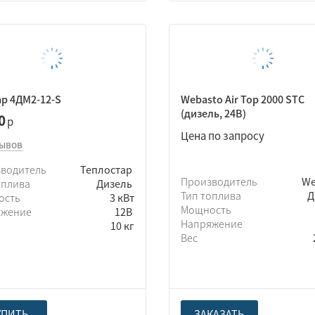
р 4ДМ2-12-S
Webasto Air Top 2000 STC
(дизель, 24В)
0
р
Цена по запросу
зывов
зводитель
Теплостар
Производитель
We
оплива
Дизель
Тип топлива
Д
ость
3 кВт
Мощность
яжение
12В
Напряжение
10 кг
Вес
УПИТЬ
ЗАКАЗАТЬ