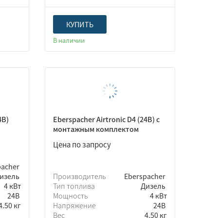
КУПИТЬ
В наличии
4В)
Eberspacher Airtronic D4 (24В) с
монтажным комплектом
Цена по запросу
pacher
изель
Производитель
Eberspacher
4 кВт
Тип топлива
Дизель
24В
Мощность
4 кВт
4.50 кг
Напряжение
24В
Вес
4.50 кг