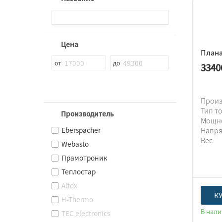
Цена
Плана
3340
Прои
Тип т
Производитель
Мощн
Eberspacher
Напр
Вес
Webasto
Прамотроник
Теплостар
Altox
К
H-Thermo
В нал
TEC electronics