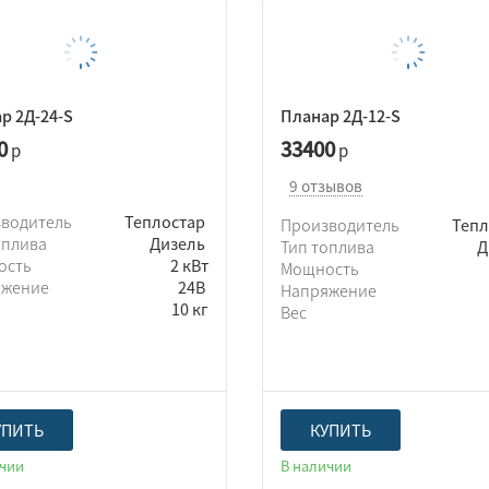
р 2Д-24-S
Планар 2Д-12-S
0
33400
р
р
9 отзывов
зводитель
Теплостар
Производитель
Теп
оплива
Дизель
Тип топлива
Д
ость
2 кВт
Мощность
яжение
24В
Напряжение
10 кг
Вес
УПИТЬ
КУПИТЬ
ичии
В наличии