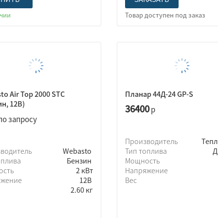
ичии
to Air Top 2000 STC
Планар 44Д-24 GP-S
ин, 12В)
36400
р
по запросу
Производитель
Теп
зводитель
Webasto
Тип топлива
Д
оплива
Бензин
Мощность
ость
2 кВт
Напряжение
яжение
12В
Вес
2.60 кг