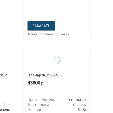
ЗАКАЗАТЬ
2В) с
Планар 8ДМ-12-S
43800
р
Производитель
Теплостар
pacher
Тип топлива
Дизель
изель
Мощность
6 кВт