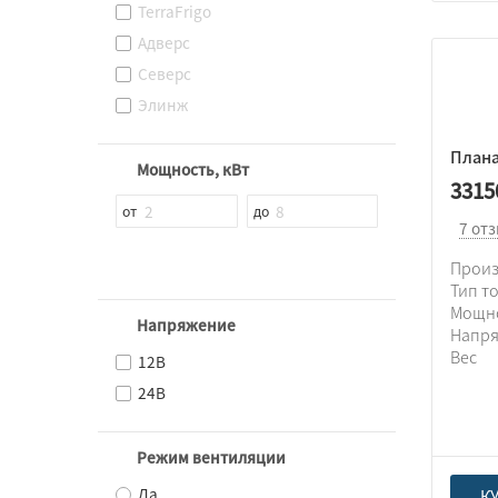
TerraFrigo
Адверс
Северс
Элинж
Плана
Мощность, кВт
3315
7 от
Прои
Тип т
Мощн
Напряжение
Напр
Вес
12В
24В
Режим вентиляции
Да
К