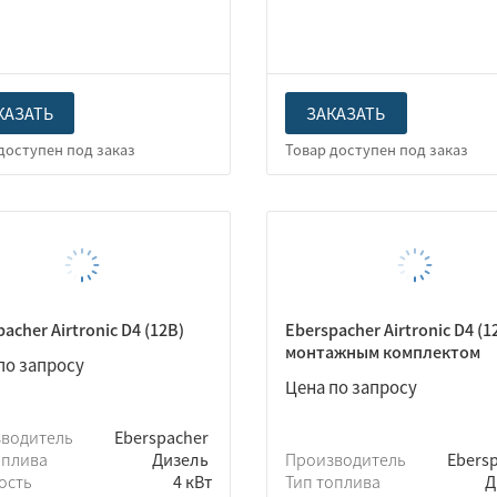
КАЗАТЬ
ЗАКАЗАТЬ
acher Airtronic D4 (12В)
Eberspacher Airtronic D4 (1
монтажным комплектом
по запросу
Цена по запросу
зводитель
Eberspacher
оплива
Дизель
Производитель
Ebers
ость
4 кВт
Тип топлива
Д