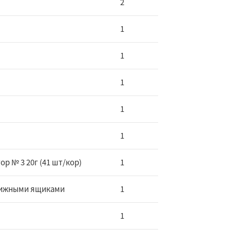
2
1
1
1
1
1
р № 3 20г (41 шт/кор)
1
вижными ящиками
1
1