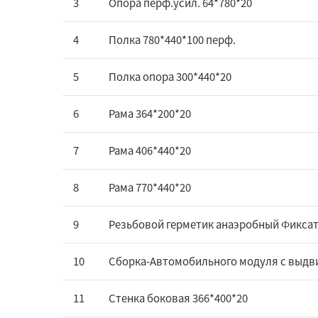
3
Опора перф.усил. 64*780*20
4
Полка 780*440*100 перф.
5
Полка опора 300*440*20
6
Рама 364*200*20
7
Рама 406*440*20
8
Рама 770*440*20
9
Резьбовой герметик анаэробный Фиксато
10
Сборка-Автомобильного модуля с выд
11
Стенка боковая 366*400*20