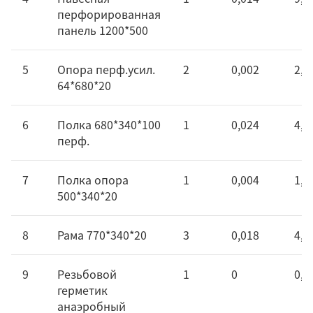
перфорированная
панель 1200*500
5
Опора перф.усил.
2
0,002
2,2
64*680*20
6
Полка 680*340*100
1
0,024
4,1
перф.
7
Полка опора
1
0,004
1,8
500*340*20
8
Рама 770*340*20
3
0,018
4,8
9
Резьбовой
1
0
0,0
герметик
анаэробный