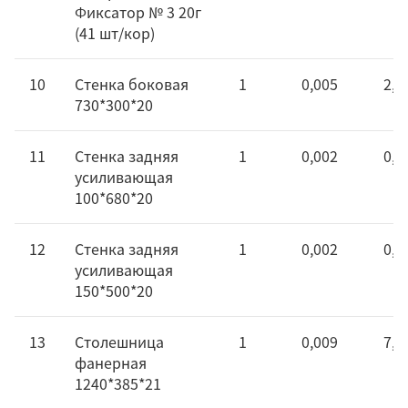
Фиксатор № 3 20г
(41 шт/кор)
10
Стенка боковая
1
0,005
2,7
730*300*20
11
Стенка задняя
1
0,002
0,8
усиливающая
100*680*20
12
Стенка задняя
1
0,002
0,9
усиливающая
150*500*20
13
Столешница
1
0,009
7,0
фанерная
1240*385*21