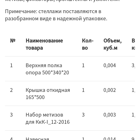
Примечание: стеллажи поставляются в
разобранном виде в надежной упаковке.
№
Наименование
Кол-
Объем,
Вес
товара
во
куб.м
кг
1
Верхняя полка
1
0,004
3,5
опора 500*340*20
2
Крышка откидная
1
0,002
1,8
165*500
3
Набор метизов
3
0,003
1,4
для КкК-I_12-2016
4
Навесная
1
0,014
9,8