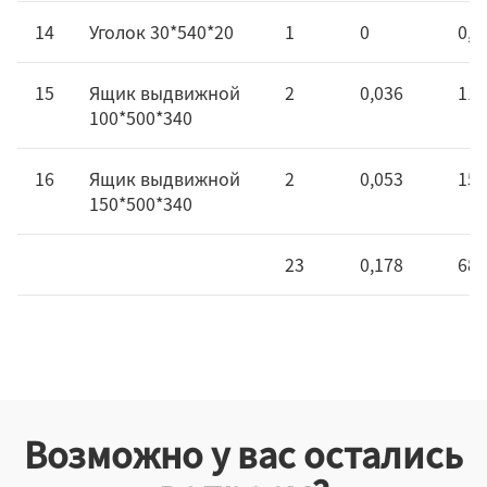
14
Уголок 30*540*20
1
0
0,3
15
Ящик выдвижной
2
0,036
11,
100*500*340
16
Ящик выдвижной
2
0,053
15,
150*500*340
23
0,178
68,
Возможно у вас остались