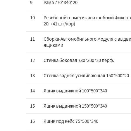
9
Рама 770*340*20
10
Резьбовой герметик анаэробный Фиксат
20г (41 шт/кор)
11
Сборка-Автомобильного модуля с выд
ящиками
12
Стенка боковая 730*300*20 перф.
13
Стенка задняя усиливающая 150*500*20
14
Ящик выдвижной 100*500*340
15
Ящик выдвижной 150*500*340
16
Ящик под кейс 75*500*340