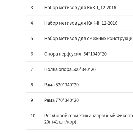
3
Набор метизов для КкК-I_12-2016
4
Набор метизов для КкК-II_12-2016
5
Набор метизов для смежных конструкци
6
Опора перф.усил. 64*1040*20
7
Полка опора 500*340*20
8
Рама 520*340*20
9
Рама 770*340*20
10
Резьбовой герметик анаэробный Фиксат
20г (41 шт/кор)