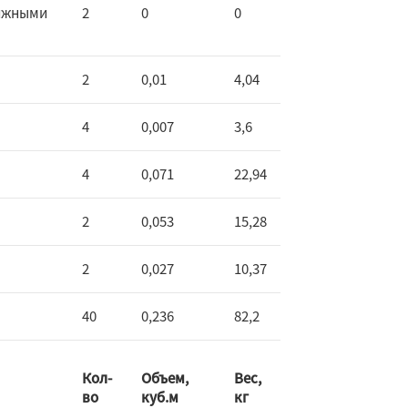
вижными
2
0
0
2
0,01
4,04
4
0,007
3,6
4
0,071
22,94
2
0,053
15,28
2
0,027
10,37
40
0,236
82,2
Кол-
Объем,
Вес,
во
куб.м
кг