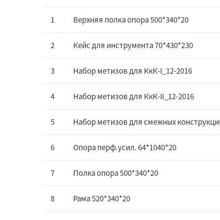
1
Верхняя полка опора 500*340*20
2
Кейс для инструмента 70*430*230
3
Набор метизов для КкК-I_12-2016
4
Набор метизов для КкК-II_12-2016
5
Набор метизов для смежных конструкци
6
Опора перф.усил. 64*1040*20
7
Полка опора 500*340*20
8
Рама 520*340*20