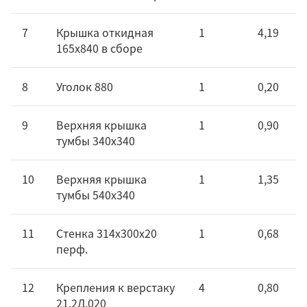
7
Крышка откидная
1
4,19
165х840 в сборе
8
Уголок 880
1
0,20
9
Верxняя крышка
1
0,90
тумбы 340х340
10
Верxняя крышка
1
1,35
тумбы 540х340
11
Стенка 314х300х20
1
0,68
перф.
12
Крепления к верстаку
4
0,80
21.2Д.020