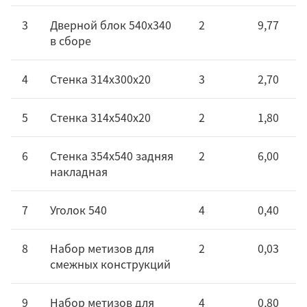
3
Дверной блок 540х340
2
9,77
в сборе
4
Стенка 314х300х20
3
2,70
5
Стенка 314х540х20
2
1,80
6
Стенка 354х540 задняя
2
6,00
накладная
7
Уголок 540
4
0,40
8
Набор метизов для
2
0,03
смежных конструкций
9
Набор метизов для
4
0,80