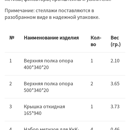
Примечание: стеллажи поставляются в
разобранном виде в надежной упаковке.
№
Наименование изделия
Кол-
Вес
во
(гр.)
1
Верхняя полка опора
1
2.10
400*340*20
2
Верхняя полка опора
2
3.65
500*340*20
3
Крышка откидная
1
3.73
165*940
4
Набор метизов для КкК-
4
0.46