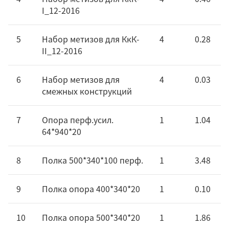
I_12-2016
5
Набор метизов для КкК-
4
0.28
II_12-2016
6
Набор метизов для
4
0.03
смежных конструкций
7
Опора перф.усил.
1
1.04
64*940*20
8
Полка 500*340*100 перф.
1
3.48
9
Полка опора 400*340*20
1
0.10
10
Полка опора 500*340*20
1
1.86