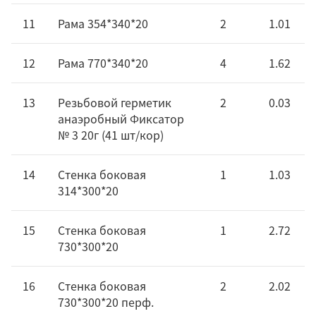
11
Рама 354*340*20
2
1.01
12
Рама 770*340*20
4
1.62
13
Резьбовой герметик
2
0.03
анаэробный Фиксатор
№ 3 20г (41 шт/кор)
14
Стенка боковая
1
1.03
314*300*20
15
Стенка боковая
1
2.72
730*300*20
16
Стенка боковая
2
2.02
730*300*20 перф.