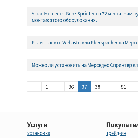
У нас Mercedes-Benz Sprinter на 22 места. На
монтаж этого оборудования.
Если ставить Webasto или Eberspacher на Мерс
Можно ли установить на Мерседес Спринтер кл
1
…
36
37
38
…
81
Услуги
Покупате
Установка
Трейд-ин