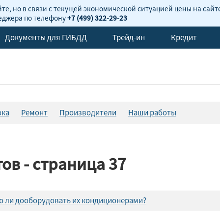
те, но в связи с текущей экономической ситуацией цены на сайт
неджера по телефону
+7 (499) 322-29-23
Документы для ГИБДД
Трейд-ин
Кредит
вка
Ремонт
Производители
Наши работы
в - страница 37
но ли дооборудовать их кондиционерами?