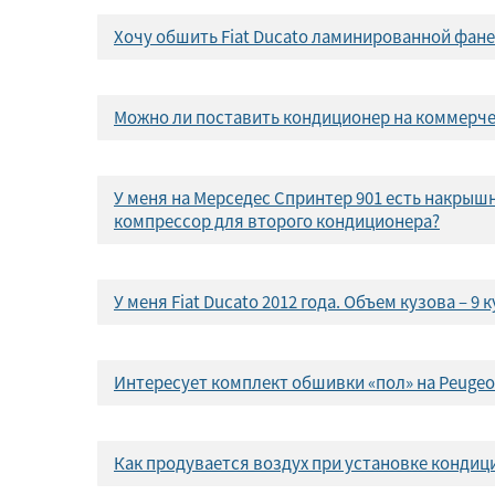
Хочу обшить Fiat Ducato ламинированной фане
Можно ли поставить кондиционер на коммерчес
У меня на Мерседес Спринтер 901 есть накрыш
компрессор для второго кондиционера?
У меня Fiat Ducato 2012 года. Объем кузова – 
Интересует комплект обшивки «пол» на Peugeot 
Как продувается воздух при установке кондиц