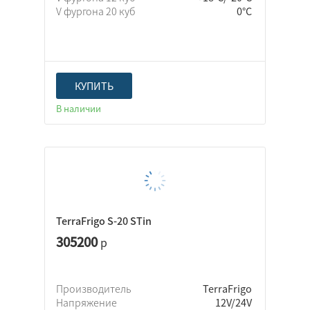
V фургона 20 куб
0°C
КУПИТЬ
В наличии
TerraFrigo S-20 STin
305200
р
Производитель
TerraFrigo
Напряжение
12V/24V