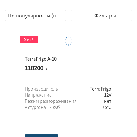
Фильтры
H-Thermo
TerraFrigo
Элинж
TerraFrigo A-10
Altox
118200
р
Eberspacher
TEC electronics
Webasto
Производитель
TerraFrigo
Напряжение
12V
Адверс
Режим размораживания
нет
Прамотроник
V фургона 12 куб
+5°C
Северс
Теплостар