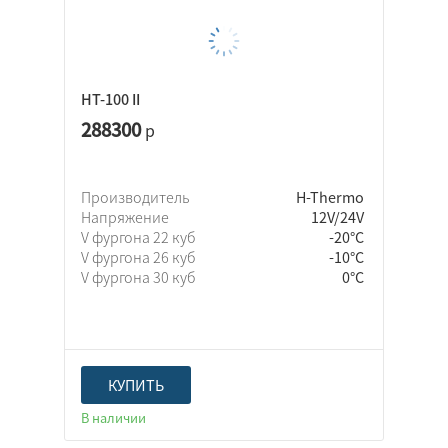
HT-100 II
288300
р
Производитель
H-Thermo
Напряжение
12V/24V
V фургона 22 куб
-20°C
V фургона 26 куб
-10°С
V фургона 30 куб
0°C
КУПИТЬ
В наличии