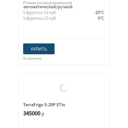
Режим размораживания
автоматический/ручной
V фургона 10 куб
-20°C
V фургона 20 куб
0°C
КУПИТЬ
В наличии
TerraFrigo S-20P STin
345000
р