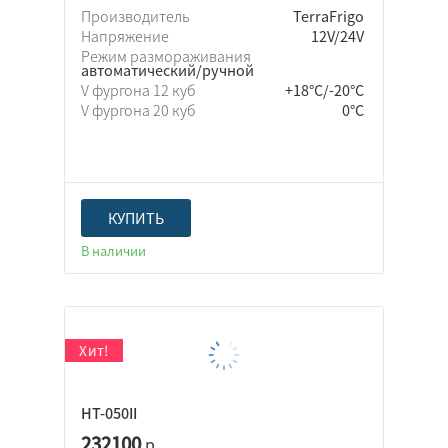
Производитель
TerraFrigo
Напряжение
12V/24V
Режим размораживания
автоматический/ручной
V фургона 12 куб
+18°C/-20°C
V фургона 20 куб
0°C
КУПИТЬ
В наличии
НТ-050II
232100
р