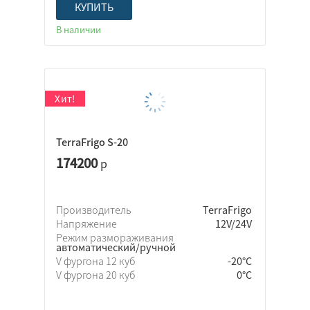
КУПИТЬ
В наличии
220 В
TerraFrigo S-20
380 В
174200
р
Производитель
TerraFrigo
Напряжение
12V/24V
Режим размораживания
автоматический/ручной
V фургона 12 куб
-20°C
V фургона 20 куб
0°C