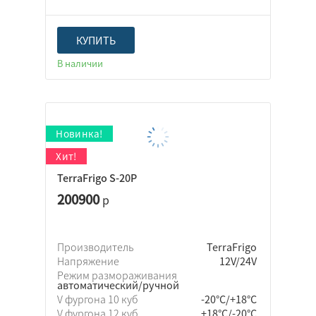
КУПИТЬ
В наличии
TerraFrigo S-20P
200900
р
Производитель
TerraFrigo
Напряжение
12V/24V
Режим размораживания
автоматический/ручной
V фургона 10 куб
-20°C/+18°C
V фургона 12 куб
+18°C/-20°C