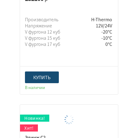
Производитель
H-Thermo
Напряжение
12V/24V
V фургона 12 куб
-20°C
V фургона 15 куб
-10°C
V фургона 17 куб
0°C
КУПИТЬ
В наличии
Элинж С2