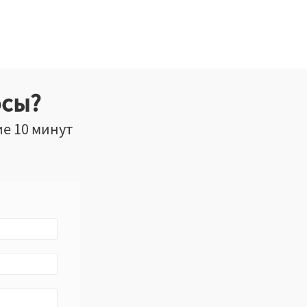
осы?
ие 10 минут