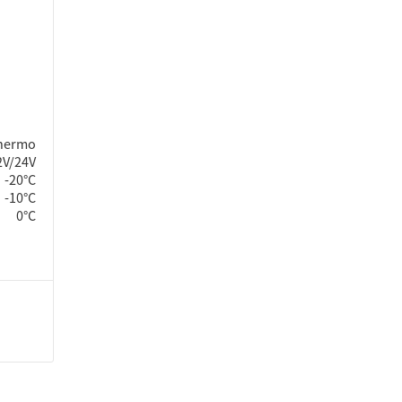
hermo
2V/24V
-20°C
-10°С
0°C