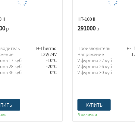
 II
HT-100 II
00
291000
р
р
зводитель
H-Thermo
Производитель
H-T
яжение
12V/24V
Напряжение
1
гона 17 куб
-10°C
V фургона 22 куб
гона 28 куб
-20°C
V фургона 26 куб
гона 36 куб
0°C
V фургона 30 куб
УПИТЬ
КУПИТЬ
ичии
В наличии