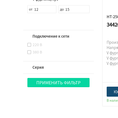
HT-250
3442
Подключение к сети
Прои
220 В
Напр
380 В
V фур
V фур
V фур
Серия
ПРИМЕНИТЬ ФИЛЬТР
К
В нал