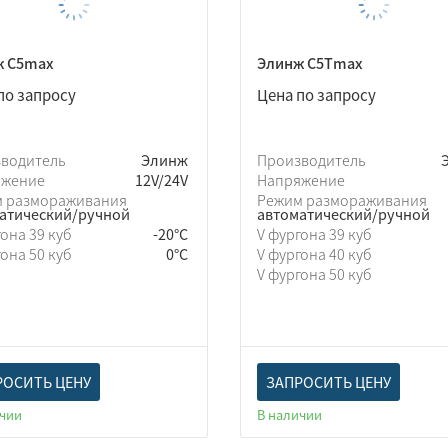
ж С5max
Элинж С5Тmax
по запросу
Цена по запросу
зводитель
Элинж
Производитель
яжение
12V/24V
Напряжение
м размораживания
Режим размораживания
атический/ручной
автоматический/ручной
гона 39 куб
-20°C
V фургона 39 куб
гона 50 куб
0°C
V фургона 40 куб
V фургона 50 куб
РОСИТЬ ЦЕНУ
ЗАПРОСИТЬ ЦЕНУ
ичии
В наличии