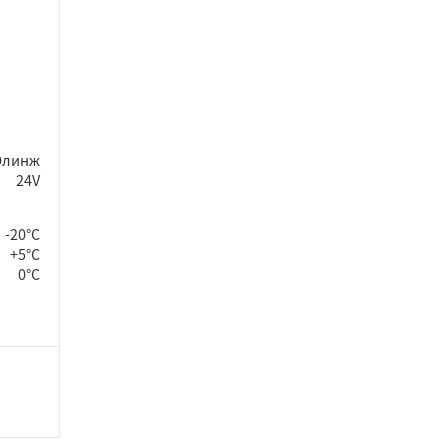
Элинж
24V
-20°C
+5°C
0°C