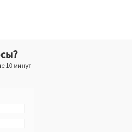
осы?
ие 10 минут