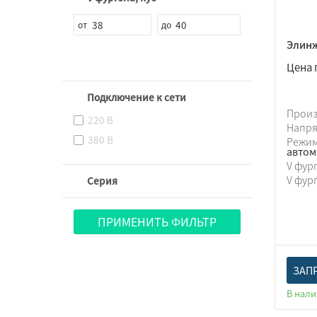
Элин
Цена 
Подключение к сети
Прои
220 В
Напр
380 В
Режи
автом
V фур
V фур
Серия
ПРИМЕНИТЬ ФИЛЬТР
ЗАП
В нал