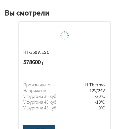
Вы смотрели
HT-350 A ESC
578600
р
Производитель
H-Thermo
Напряжение
12V/24V
V фургона 36 куб
-20°C
V фургона 40 куб
-10°C
V фургона 43 куб
0°C