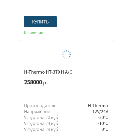
КУПИТЬ
В наличии
H-Thermo HT-370 H A/C
258000
р
Производитель
H-Thermo
Напряжение
12V/24V
V фургона 20 куб
-20°C
V фургона 24 куб
-10°C
V фургона 29 куб
0°C