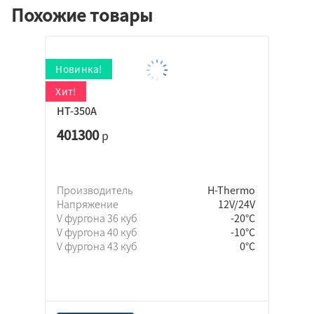
Похожие товары
HT-350A
401300
р
Производитель
H-Thermo
Напряжение
12V/24V
V фургона 36 куб
-20°C
V фургона 40 куб
-10°C
V фургона 43 куб
0°C