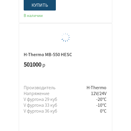
КУПИТЬ
В наличии
H-Thermo MB-550 HESC
501000
р
Производитель
H-Thermo
Напряжение
12V/24V
V фургона 29 куб
-20°C
V фургона 33 куб
-10°C
V фургона 36 куб
0°C