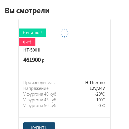
Вы смотрели
HT-500 II
461900
р
Производитель
H-Thermo
Напряжение
12V/24V
V фургона 40 куб
-20°C
V фургона 43 куб
-10°C
V фургона 50 куб
0°C
КУПИТЬ