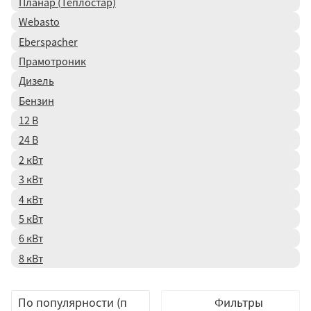
Планар (Теплостар)
Webasto
Eberspacher
Прамотроник
Дизель
Бензин
12 В
24 В
2 кВт
3 кВт
4 кВт
Eberspacher
5 кВт
Webasto
6 кВт
Прамотроник
8 кВт
Теплостар
Altox
Фильтры