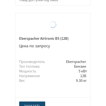
12В
24В
Да
Eberspacher Airtronic B5 (12В)
Нет
Цена по запросу
Неважно
Производитель
Eberspacher
Тип топлива
Бензин
Мощность
5 кВт
Легковой автомобиль
Напряжение
12В
Грузовой автомобиль
Вес
9.30 кг
Микроавтобусы
Автобусы
Спецтехника
ЗАКАЗАТЬ
Самосвал