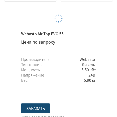
H-Thermo
TEC electronics
TerraFrigo
Адверс
Северс
Webasto Air Top EVO 55
Элинж
Цена по запросу
Производитель
Webasto
Бензин
Тип топлива
Дизель
Дизель
Мощность
5.50 кВт
Напряжение
24В
Вес
5.90 кг
ЗАКАЗАТЬ