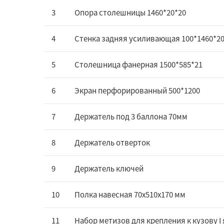
3
Опора столешницы 1460*20*20
4
Стенка задняя усиливающая 100*1460*2
5
Столешница фанерная 1500*585*21
6
Экран перфорированный 500*1200
7
Держатель под 3 баллона 70мм
8
Держатель отверток
9
Держатель ключей
10
Полка навесная 70х510х170 мм
11
Набор метизов для крепления к кузову I