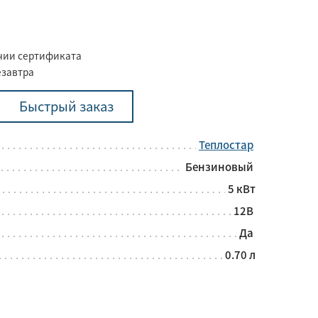
ичии сертификата
езавтра
Быстрый заказ
Теплостар
Бензиновый
5 кВт
12В
Да
0.70 л