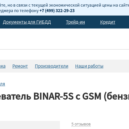
те, но в связи с текущей экономической ситуацией цены на сайт
неджера по телефону
+7 (499) 322-29-23
Документы для ГИБДД
Трейд-ин
Кредит
вка
Ремонт
Производители
Наши работы
еля
ватель BINAR-5S с GSM (бен
5 отзывов