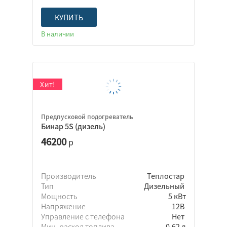
Altox
H-Thermo
КУПИТЬ
TEC electronics
В наличии
TerraFrigo
Адверс
Северс
Элинж
Предпусковой подогреватель
Бинар 5S (дизель)
Бензиновый
46200
р
Дизельный
Электрический
Производитель
Теплостар
Тип
Дизельный
Мощность
5 кВт
Напряжение
12В
Управление с телефона
Нет
Мин. расход топлива
0.62 л