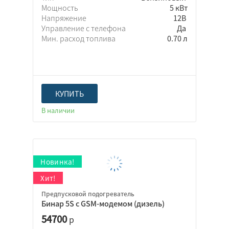
Мощность
5 кВт
Напряжение
12В
Управление с телефона
Да
Мин. расход топлива
0.70 л
Ручное
Пульт ДУ
Автоматическое
КУПИТЬ
В наличии
Базовый
Оригинальный
Специальный
Отсутствует
Расширенный
Предпусковой подогреватель
Бинар 5S с GSM-модемом (дизель)
54700
р