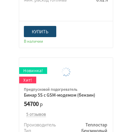
Да
КУПИТЬ
Нет
В наличии
Неважно
Да
Нет
Неважно
Предпусковой подогреватель
Бинар 5S с GSM-модемом (бензин)
54700
р
5 отзывов
Да
Нет
Производитель
Теплостар
Тип
Бензиновый
Неважно